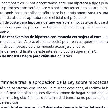
 con tipos fijos. Si nos encontramos ante una hipoteca a tipo fijo l
 3 primeros años será del 4% y a partir del tercer año pasará a un
ta comisión será aplicada sólo sobre la cuantía amortizada. Es un
s hasta ahora se aplicaba sobre el total del préstamo.
n de coste para hipoteca de tipo variable a fijo
: Este cambio se 
n las dos partes, pues es probable que el banco lo pueda rechaza
cambio.
ad de reconversión de hipoteca con moneda extranjera al euro
. E
emplaba antes. Ahora, el cliente podrá pedir en cualquier moment
ón de su hipoteca de una moneda extranjera al euro.
 de demora
. El límite de este interés no podrá superar el 9%.
 de una lista negra para cláusulas abusivas
.
 firmada tras la aprobación de la Ley sobre hipoteca
ción de contratos vinculados
. En muchas ocasiones, al realizar la h
ga a firmar también seguros diversos como: de hogar, seguridad, v
o en la legislación hace que la entidad bancaria no pueda obligar
de servicios.
rá
acudir al notario en los 7 días anteriores a la firma del présta